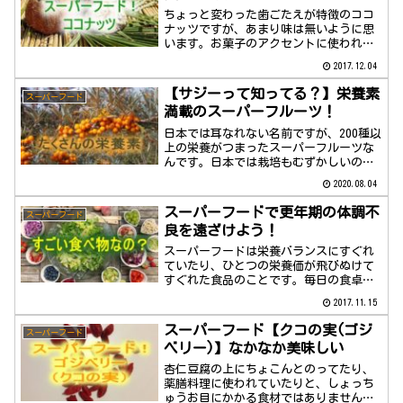
ちょっと変わった歯ごたえが特徴のココ
ナッツですが、あまり味は無いように思
います。お菓子のアクセントに使われる
ことが多いですが、なかなか優れた栄養
2017.12.04
成分があるんです。
【サジーって知ってる？】栄養素
スーパーフード
満載のスーパーフルーツ！
日本では耳なれない名前ですが、200種以
上の栄養がつまったスーパーフルーツな
んです。日本では栽培もむずかしいの
で、ジュースで手に入れます。あなたに
2020.08.04
合ったフルーツかもしれませんよ。
スーパーフードで更年期の体調不
スーパーフード
良を遠ざけよう！
スーパーフードは栄養バランスにすぐれ
ていたり、ひとつの栄養価が飛びぬけて
すぐれた食品のことです。毎日の食卓に
ひとつでも取り入れることが出来たな
2017.11.15
ら…更年期特有の不調もなくなるかもし
れませんよ。
スーパーフード【クコの実(ゴジ
スーパーフード
ベリー)】なかなか美味しい
杏仁豆腐の上にちょこんとのってたり、
薬膳料理に使われていたりと、しょっち
ゅうお目にかかる食材ではありません