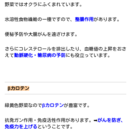
野菜ではオクラにふくまれています。
水溶性食物繊維の一種ですので、
整腸作用
があります。
便秘予防や大腸がんを遠ざけます。
さらに
コレステロールを排出
したり、
血糖値の上昇をおさ
え
て
動脈硬化・糖尿病の予防
にも役立っています。
βカロテン
緑黄色野菜なので
βカロテン
が豊富です。
抗発ガン作用・免疫活性作用があります。➡
がんを防ぎ、
免疫力を上げる
ということです。