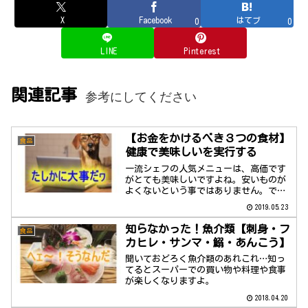
X
Facebook
はてブ
0
0
LINE
Pinterest
関連記事
参考にしてください
【お金をかけるべき３つの食材】
食品
健康で美味しいを実行する
一流シェフの人気メニューは、高価です
がとても美味しいですよね。安いものが
よくないという事ではありません。でも
健康のことを考えて、少々高価ですが摂
2019.05.23
取していただきたい食材があります。
知らなかった！魚介類【刺身・フ
食品
カヒレ・サンマ・鰯・あんこう】
聞いておどろく魚介類のあれこれ…知っ
てるとスーパーでの買い物や料理や食事
が楽しくなりますよ。
2018.04.20