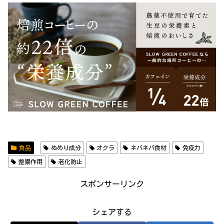
食品
ぬめり成分
オクラ
ネバネバ食材
免疫力
整腸作用
老化防止
スポンサーリンク
シェアする