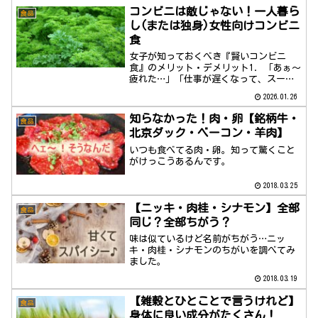
コンビニは敵じゃない！一人暮ら
食品
し(または独身)女性向けコンビニ
食
女子が知っておくべき『賢いコンビニ
食』のメリット・デメリット1. 「あぁ～
疲れた…」「仕事が遅くなって、スーパ
ーも閉まっている…」「自炊する体力が
2026.01.26
ない…」そんな毎日の救世主、コンビ
ニ。利用したいけど、なんか後ろめた
知らなかった！肉・卵【銘柄牛・
食品
い…まい罪悪感を感じる必要...
北京ダック・ベーコン・羊肉】
いつも食べてる肉・卵。知って驚くこと
がけっこうあるんです。
2018.03.25
【ニッキ・肉桂・シナモン】全部
食品
同じ？全部ちがう？
味は似ているけど名前がちがう…ニッ
キ・肉桂・シナモンのちがいを調べてみ
ました。
2018.03.19
【雑穀とひとことで言うけれど】
食品
身体に良い成分がたくさん！