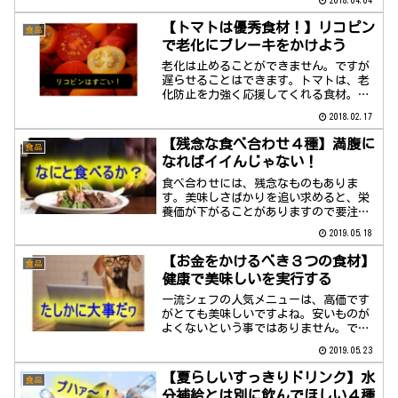
【トマトは優秀食材！】リコピン
食品
で老化にブレーキをかけよう
老化は止めることができません。ですが
遅らせることはできます。トマトは、老
化防止を力強く応援してくれる食材。な
かでもリコピンはかなり優秀な栄養素な
2018.02.17
んです。
【残念な食べ合わせ４種】満腹に
食品
なればイイんじゃない！
食べ合わせには、残念なものもありま
す。美味しさばかりを追い求めると、栄
養価が下がることがありますので要注
意！
2019.05.18
【お金をかけるべき３つの食材】
食品
健康で美味しいを実行する
一流シェフの人気メニューは、高価です
がとても美味しいですよね。安いものが
よくないという事ではありません。でも
健康のことを考えて、少々高価ですが摂
2019.05.23
取していただきたい食材があります。
【夏らしいすっきりドリンク】水
食品
分補給とは別に飲んでほしい４種