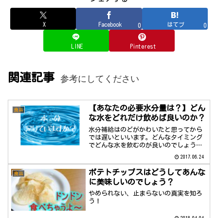
X
Facebook
はてブ
0
0
LINE
Pinterest
関連記事
参考にしてください
【あなたの必要水分量は？】どん
食品
な水をどれだけ飲めば良いのか？
水分補給はのどがかわいたと思ってから
では遅いといいます。どんなタイミング
でどんな水を飲むのが良いのでしょう
か？
2017.06.24
ポテトチップスはどうしてあんな
食品
に美味しいのでしょう？
やめられない、止まらないの真実を知ろ
う！
2018.04.04